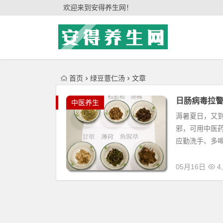
'); })();
欢迎来到安得养生网！
首页
绿豆薏仁汤
文章
日肠病毒拉
中医养生
溽暑夏日，又
邪，可用中医
应勤洗手、多喝
05月16日
4,