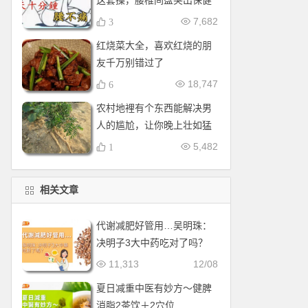
这套操，腰椎间盘突出保健
操，全套收好！每天十分钟
7,682
3
红烧菜大全，喜欢红烧的朋
友千万别错过了
18,747
6
农村地裡有个东西能解决男
人的尴尬，让你晚上壮如猛
牛床受不了
5,482
1
相关文章
代谢减肥好管用…吴明珠：
决明子3大中药吃对了吗？
11,313
12/08
夏日减重中医有妙方〜健脾
消脂2茶饮＋2穴位