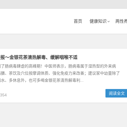
首页
健康知识
两性
警报〜金银花茶清热解毒、缓解咽喉不适
到了肠病毒肆虐的高峰期！中医师表示，肠病毒属于湿热型的外来病
药膳、茶饮及穴位按摩调体质、强化免疫力来改善；建议家中幼童除了
水、多休息外，也可多喝金银花茶清热解毒利...
阅读全文
354