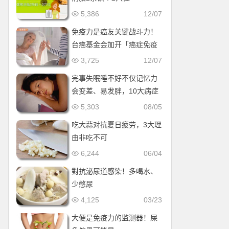
5,386
12/07
免疫力是癌友关键战斗力！
台癌基金会加开「癌症免疫
营养新趋势」论坛
3,725
12/07
完事失眠睡不好不仅记忆力
会变差、易发胖，10大病症
也与它有关
5,303
08/05
吃大蒜对抗夏日疲劳，3大理
由非吃不可
6,244
06/04
對抗泌尿道感染！多喝水、
少憋尿
4,125
03/23
大便是免疫力的监测器！屎