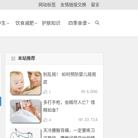
网站标签
友情链接交换
留言
养生
饮食减肥
护肤知识
四季食谱
本站推荐
别乱摇！ 如何预防婴儿摇晃
症
6,006
1
多打手枪，会精尽人亡？惜
精如金？
10,714
4
天冷腰酸背痛，一定要练习