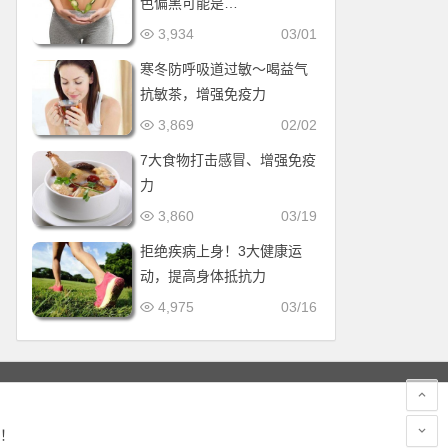
色偏黑可能是…
3,934
03/01
寒冬防呼吸道过敏～喝益气
抗敏茶，增强免疫力
3,869
02/02
7大食物打击感冒、增强免疫
力
3,860
03/19
拒绝疾病上身！3大健康运
动，提高身体抵抗力
4,975
03/16
！