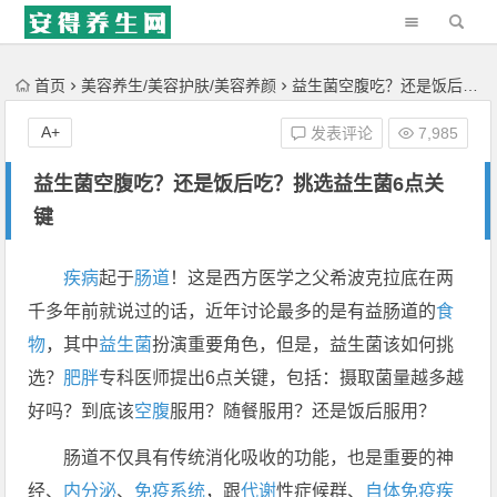
'); })();
首页
美容养生/美容护肤/美容养颜
益生菌空腹吃？还是饭后吃？挑选益生菌6点关键
A+
发表评论
7,985
益生菌空腹吃？还是饭后吃？挑选益生菌6点关
键
疾病
起于
肠道
！这是西方医学之父希波克拉底在两
千多年前就说过的话，近年讨论最多的是有益肠道的
食
物
，其中
益生菌
扮演重要角色，但是，益生菌该如何挑
选？
肥胖
专科医师提出6点关键，包括：摄取菌量越多越
好吗？到底该
空腹
服用？随餐服用？还是饭后服用？
肠道不仅具有传统消化吸收的功能，也是重要的神
经、
内分泌
、
免疫系统
，跟
代谢
性症候群、
自体免疫疾