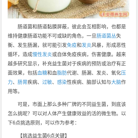
肠道菌和肠道黏膜屏蔽，彼此会互相影响，也都是
维持健康肠道功能不可或缺的角色，一旦
肠道菌丛
失
衡、发生肠漏，就可能引发
免疫
和
发炎
风暴，形成恶性
循环，造成
慢性发炎
或自体免疫疾病，伤害健康。越来
越多研究显示，补充益生菌对于疾病的预防或治疗有正
面效果，包括
血糖
和血
脂肪
代谢、肠漏、发炎、氧化
压
力
、
肠胃
疾病、
过敏
、
感染
性疾病、脑部认知与
大脑
作
用等。
可是，市面上那么多种厂牌的不同益生菌，到底该
怎么挑呢？可以对人体产生健康效益的活的微生物。以
下6点挑选原则，可以作为参考：
【挑选益生菌6点关键】