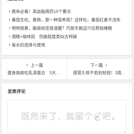
救命必看！高血脂用药10个要点
番茄生吃、煮熟，那一种营养高？这样吃，番茄红素不流失
明明很累，脑袋却还很清醒？巧按手腕这穴位帮助睡眠
酒精+咖啡因 伤脑程度类似古柯碱
香水的选择与使用
上一篇
下一篇
健身族疯吃乳清蛋白 3大补充秘诀要注意
感冒久咳不愈别轻视！3周未改善，恐隐藏10大问题
文章导航
发表评论