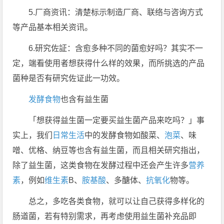
5.厂商资讯：清楚标示制造厂商、联络与咨询方式
等产品基本相关资讯。
6.研究佐証：含愈多种不同的菌愈好吗？其实不一
定，端看使用者想获得什么样的效果，而所挑选的产品
菌种是否有研究佐证此一功效。
发酵食物
也含有益生菌
「想获得益生菌一定要买益生菌产品来吃吗？」事
实上，我们
日常生活
中的发酵食物如酸菜、
泡菜
、味
噌、优格、纳豆等也含有益生菌，而且相关研究指出，
除了益生菌，这类食物在发酵过程中还会产生许多
营养
素
，例如
维生素
B、
胺基酸
、多醣体、
抗氧化
物等。
总之，多吃各类食物，就可以让自己获得多样化的
肠道菌，若有特别需求，再考虑使用益生菌补充品即