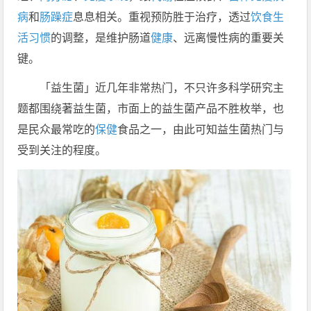
病
和
肠躁症
息息相关。重视预防胜于治疗，透过
饮食
生
活习惯
的调整，是维护肠道
健康
、远离慢性病的重要关
键。
「益生菌」近几年非常热门，不只许多科学研究主
题都围绕著益生菌，市面上的益生菌产品不胜枚举，也
是民众最常吃的
保健
食品之一，由此可知益生菌热门与
受到关注的程度。