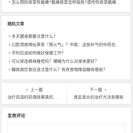
怎么预防痉挛性截瘫?截瘫痉挛怎样锻炼?遗传性痉挛截瘫会加重吗?
随机文章
冬天健身都要注意什么？
口腔溃疡喝仙草茶「降火气」？中医：这些补气的中药也不能少
平时应该如何做好保健工作？
可以穿连裤袜睡觉吗？裸睡为什么对身体更好？
糖尿病饮食应该注意什么？有效食物降血糖有哪些？
上一篇
下一篇
治疗风湿的药酒效果真的好吗？
肾盂肾炎的治疗方法有哪些
文章导航
发表评论