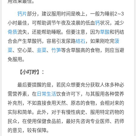
用效果最佳。
钙片
部分，建议服用时间是晚上，一般为睡前2∼3
小时最佳，可帮助调节午夜及凌晨的低血
钙
状况，减少
骨质
流失，还能帮助睡眠。但要注意，因为
草酸
和钙结
合会产生草酸钙，容易引发尿路
结石
，如果刚吃完
菠
菜
、空心菜、
韭菜
、
竹笋
等含草酸高的食物，则应当避
免服用。
【小叮咛】：
最后要提醒的是，若民众想要充分获取人体多种必
需营养素，在
日常生活
饮食许可下，与其服用各种营养
补充剂，不如直接食用天然、原态的食物，会相对来的
实际和简单。此外，对于有慢性病史、服用特定药物的
民众，在使用保健食品前，最好先咨询专业医师、药师
的意见，较有保障。