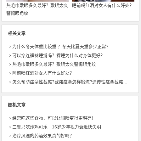
热毛巾敷眼多久最好？敷眼太久
睡前喝红酒对女人有什么好处？
警惕眼角纹
相关文章
为什么冬天体重比较重 ？冬天比夏天重多少正常？
可以穿连裤袜睡觉吗？裸睡为什么对身体更好？
热毛巾敷眼多久最好？敷眼太久警惕眼角纹
睡前喝红酒对女人有什么好处？
怎么预防痉挛性截瘫?截瘫痉挛怎样锻炼?遗传性痉挛截瘫会加重吗?
随机文章
经常吃这些食物，可以让眼睛变得更明亮！
三餐只吃炸鸡可乐 16岁少年视力衰退快失明
治疗风湿的药酒效果真的好吗？