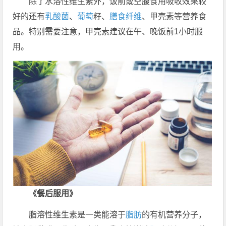
除了水溶性维生素外，饭前或空腹食用吸收效果较
好的还有
乳酸菌
、
葡萄
籽、
膳食纤维
、甲壳素等营养食
品。特别需要注意，甲壳素建议在午、晚饭前1小时服
用。
《餐后服用》
脂溶性维生素是一类能溶于
脂肪
的有机营养分子，