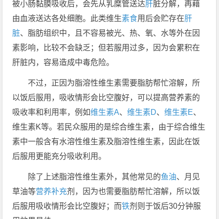
被小肠黏膜吸收后，会先从乳糜管送达
肝
脏分解，再藉
由血液送达各处细胞。此类维生
素食
用后会贮存在
肝
脏
、脂肪组织中，且不容易被光、热、氧、水等外在因
素影响，比较不会缺乏；但若服用过多，因为会累积在
肝脏内，容易造成中毒危险。
不过，正因为脂溶性维生素需要脂肪帮忙溶解，所
以饭后服用，吸收情形会比空腹好，可以提高营养素的
吸收率和利用率，例如
维生素A
、
维生素D
、
维生素E
、
维生素K等。若民众服用的是综合维生素，由于综合维生
素中一般含有水溶性维生素及脂溶性维生素，因此在饭
后服用更能充分吸收利用。
除了上述脂溶性维生素外，其他常见的
鱼油
、月见
草油等
营养补充
剂，因为也需要脂肪帮忙溶解，所以饭
后服用吸收情形会比空腹好；而
铁
剂则于饭后30分钟服