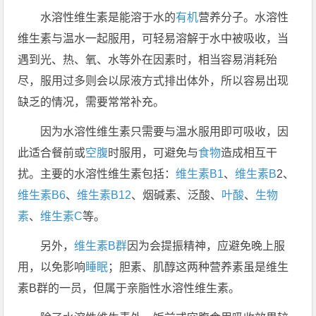
水溶性维生素是能溶于水的
有机
营养分子。水溶性
维生素与温水一起服用，可轻易溶解于水中被吸收，当
遇到光、热、氧、水等外在因素时，相当容易消耗殆
尽，服用过多则会以尿液方式排出体外，所以容易出现
缺乏的情况，需要常常补充。
因为水溶性维生素只需要与温水服用即可吸收，因
此适合餐前或
空腹
时服用，可避免与
食物
造成相互干
扰。主要的水溶性维生素包括：
维生素B1
、
维生素B
2、
维生素B6
、
维生素B12
、烟碱素、泛酸、
叶酸
、
生物
素
、
维生素C
等。
另外，
维生素B群
因为会提振精神，应避免晚​​上服
用，以免影响
睡眠
；胆素、肌醇这两种营养素虽是维生
素B群的一员，但属于亲脂性水溶性维生素。