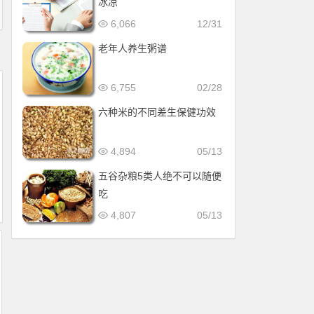
冰凉
6,066
12/31
老年人养生粥谱
6,755
02/28
六种米的不同差生保健功效
4,894
05/13
五谷杂粮5类人绝不可以随便
吃
4,807
05/13