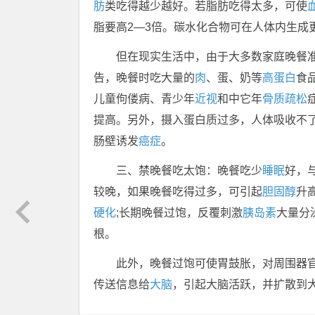
肪
类吃得越少越好。若脂肪吃得太多，可使
脂要高2—3倍。碳水化合物可在人体内生成
但在现实生活中，由于大多数家庭晚餐
告，晚餐时吃大量的
肉
、蛋、奶等
高蛋白
食
儿童佝偻病、青少年
近视
和中它年
骨质疏松
提高。另外，摄入蛋白质过多，人体吸收不
肠壁诱发
癌症
。
三、禁晚餐吃太饱：晚餐吃少
睡眠
好，
较晚，如果晚餐吃得过多，可引起
胆固醇
升
硬化
;长期晚餐过饱，反覆刺激
胰岛素
大量分
根。
此外，晚餐过饱可使胃鼓胀，对周围器
传送信息给
大脑
，引起大脑活跃，并扩散到