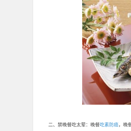
二、禁晚餐吃太荤：晚餐
吃素
防癌
，晚