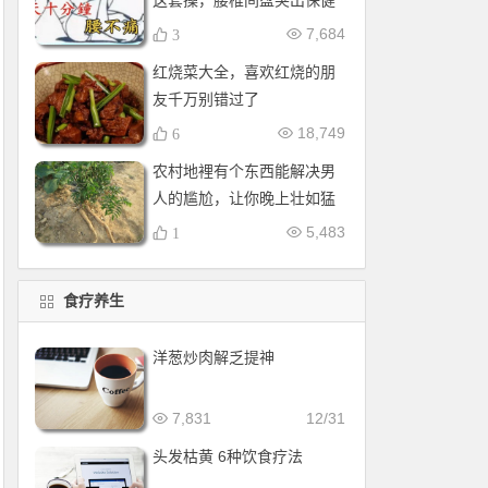
这套操，腰椎间盘突出保健
操，全套收好！每天十分钟
7,684
3
红烧菜大全，喜欢红烧的朋
友千万别错过了
18,749
6
农村地裡有个东西能解决男
人的尴尬，让你晚上壮如猛
牛床受不了
5,483
1
食疗养生
洋葱炒肉解乏提神
7,831
12/31
头发枯黄 6种饮食疗法