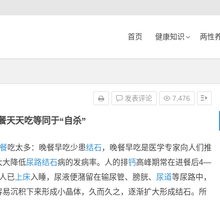
首页
健康知识
两性
发表评论
7,476
餐天天吃等同于“自杀”
餐
吃太多：晚餐早吃少患
结石
，晚餐早吃是医学专家向人们推
大大降低
尿路结石
病的发病率。人的排
钙
高峰期常在进餐后4—
人已
上床
入睡，尿液便潴留在输尿管、膀胱、
尿道
等尿路中，
容易沉积下来形成小晶体，久而久之，逐渐扩大形成结石。所