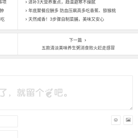
事项
进补3大营养重点，趋温避寒不燥腻
肿
年底聚餐应酬多 防血压飙高多吃香蕉、猕猴桃
忌吃
天然咸香！3步骤自制菜脯，美味又安心
下一篇
五款清淡美味养生粥消食败火赶走感冒