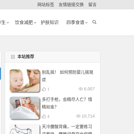
网站标签
友情链接交换
留言
养生
饮食减肥
护肤知识
四季食谱
本站推荐
别乱摇！ 如何预防婴儿摇晃
症
6,007
1
多打手枪，会精尽人亡？惜
精如金？
10,714
4
天冷腰酸背痛，一定要练习