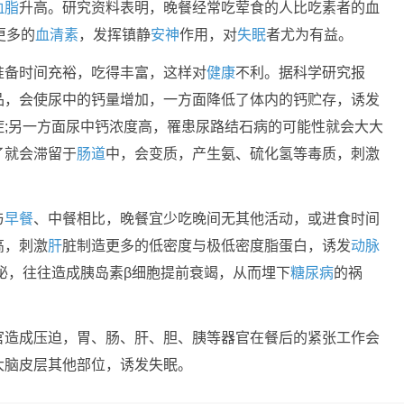
血脂
升高。研究资料表明，晚餐经常吃荤食的人比吃素者的血
更多的
血清素
，发挥镇静
安神
作用，对
失眠
者尤为有益。
准备时间充裕，吃得丰富，这样对
健康
不利。据科学研究报
品，会使尿中的钙量增加，一方面降低了体内的钙贮存，诱发
症;另一方面尿中钙浓度高，罹患尿路结石病的可能性就会大大
了就会滞留于
肠道
中，会变质，产生氨、硫化氢等毒质，刺激
与
早餐
、中餐相比，晚餐宜少吃晚间无其他活动，或进食时间
高，刺激
肝
脏制造更多的低密度与极低密度脂蛋白，诱发
动脉
泌，往往造成胰岛素β细胞提前衰竭，从而埋下
糖尿病
的祸
官造成压迫，胃、肠、肝、胆、胰等器官在餐后的紧张工作会
大脑皮层其他部位，诱发失眠。