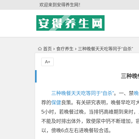
'); })();
欢迎来到安得养生网！
首页
食疗养生
三种晚餐天天吃等同于“自杀”
A+
三种晚
三种晚餐天天吃等同于“自杀”
。一、禁
晚
荐的
保健
良策。有关研究表明，晚餐早吃可
5小时，若晚餐过晚，当排钙高峰期到来时，
不能及时排出体外，致使尿中钙不断增加，
以，傍晚6点左右进晚餐较合适。