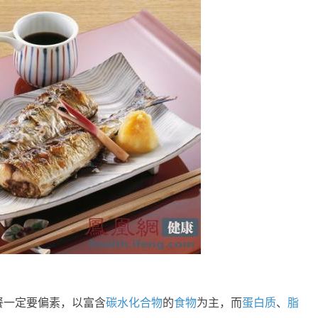
餐一定要偏素，以富含
碳水化合物
的
食物
为主，而
蛋白质
、
脂