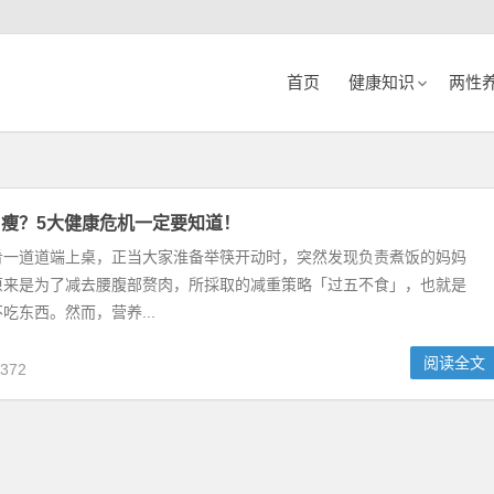
首页
健康知识
两性
瘦？5大健康危机一定要知道！
肴一道道端上桌，正当大家淮备举筷开动时，突然发现负责煮饭的妈妈
原来是为了减去腰腹部赘肉，所採取的减重策略「过五不食」，也就是
吃东西。然而，营养...
阅读全文
372