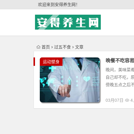
'); })();
欢迎来到安得养生网！
首页
过五不食
文章
晚餐不吃容易
运动塑身
晚间，美味菜
自己却不吃，
傍晚五点之后不
03月07日
4,