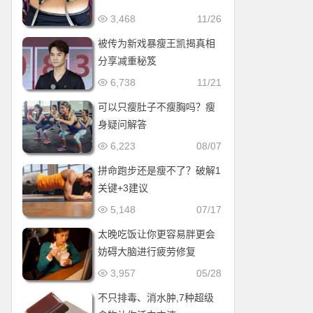
3,468
11/26
被传为新戏暴瘦王凯揭真相
分享减重秘笈
6,738
11/21
可以只瘦肚子不瘦胸吗？瘦
身疑问解答
6,223
08/07
拼命跑步还是瘦不了？破解1
关键+3建议
5,148
07/17
太晚吃饭让你更容易胖更会
妨碍大脑进行疲劳修复
3,957
05/28
不只排毒、消水肿,7种超级