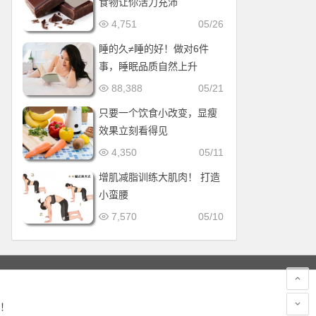
食物让你活力充沛
4,751
05/26
睡的久≠睡的好！做对6件
事，睡眠品质自然上升
88,388
05/21
只要一个饮食小改变，显瘦
效果立刻看得见
4,350
05/11
增肌减脂训练大肌肉！ 打造
小蛮腰
7,570
05/10
！