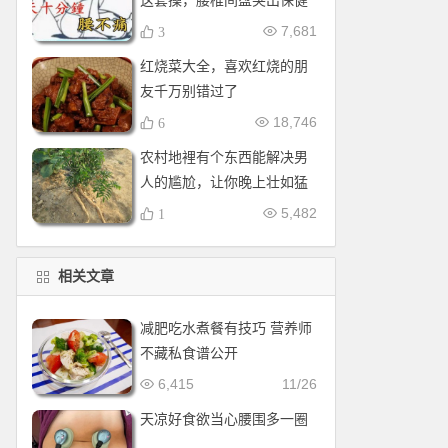
这套操，腰椎间盘突出保健
操，全套收好！每天十分钟
7,681
3
红烧菜大全，喜欢红烧的朋
友千万别错过了
18,746
6
农村地裡有个东西能解决男
人的尴尬，让你晚上壮如猛
牛床受不了
5,482
1
相关文章
减肥吃水煮餐有技巧 营养师
不藏私食谱公开
6,415
11/26
天凉好食欲当心腰围多一圈