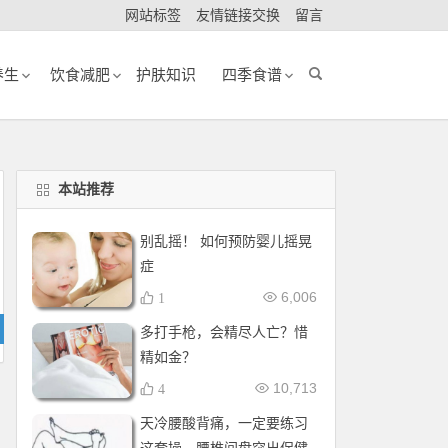
网站标签
友情链接交换
留言
养生
饮食减肥
护肤知识
四季食谱
本站推荐
别乱摇！ 如何预防婴儿摇晃
症
6,006
1
多打手枪，会精尽人亡？惜
精如金？
10,713
4
天冷腰酸背痛，一定要练习