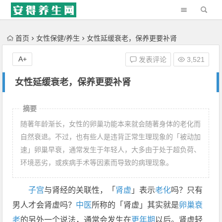
'); })();
首页
女性保健/养生
女性延缓衰老，保养更要补肾
A+
发表评论
3,521
女性延缓衰老，保养更要补肾
摘要
随著年龄渐长，女性的卵巢功能本来就会随著身体的老化而
自然衰退。不过，也有些人是违背正常生理现象的「被动加
速」卵巢早衰，通常发生于年轻人，大多由于处于超负荷、
环境恶劣，或疾病手术等因素而导致的病理现象。
子宫
与肾经的关联性，「
肾虚
」表示
老化
吗？只有
男人才会肾虚吗？
中医
所称的「肾虚」其实就是
卵巢
衰
老
的另外一个说法，通常会发生在
更年期
以后。肾虚轻