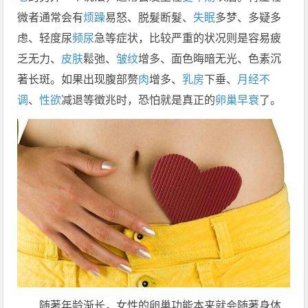
微者通常会有
烦躁
易怒、脱髮断髮、
失眠
多梦、多疑多
虑、轻度尿
频尿
急等症状，比较严重的状况则是容易疲
乏无力、
皮肤
鬆弛、
皱纹
增多、面色晦暗无光、色素沉
著长斑。如果出现腹部赘
肉
增多、
乳房
下垂、
月经不
调
、
性欲
减退等徵兆时，恐怕就是真正的
卵巢早衰
了。
随著年龄渐长，女性的卵巢功能本来就会随著身体