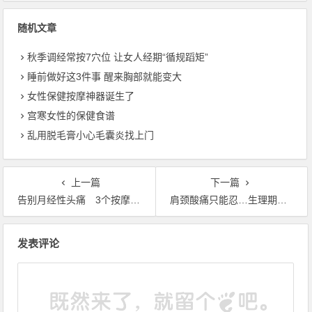
随机文章
秋季调经常按7穴位 让女人经期“循规蹈矩”
睡前做好这3件事 醒来胸部就能变大
女性保健按摩神器诞生了
宫寒女性的保健食谱
乱用脱毛膏小心毛囊炎找上门
上一篇
下一篇
告别月经性头痛 3个按摩穴位一定要记住
肩颈酸痛只能忍…生理期真的不能按摩吗？
文章导航
发表评论