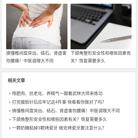
搞懂椎间盘突出、结石、肾虚害
下颌角整形安全性和哪些因素有
你腰痛！中医调理大不同
关？恢复需要多久
相关文章
甩肥肉、抗老化、养精气〜跟着武林大师来练功
打完瘦脸针后应牢记这4件事 快看看你做对了吗？
搞懂椎间盘突出、结石、肾虚害你腰痛！中医调理大不同
下颌角整形安全性和哪些因素有关？恢复需要多久
一颗奶糖粘掉3颗烤瓷牙 做完烤瓷牙要注意什么？