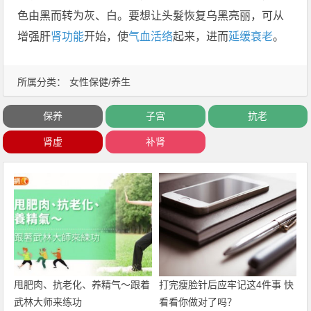
色由黑而转为灰、白。要想让头髮恢复乌黑亮丽，可从
增强肝
肾功能
开始，使
气血活络
起来，进而
延缓衰老
。
所属分类：
女性保健/养生
保养
子宫
抗老
肾虚
补肾
甩肥肉、抗老化、养精气〜跟着
打完瘦脸针后应牢记这4件事 快
武林大师来练功
看看你做对了吗？