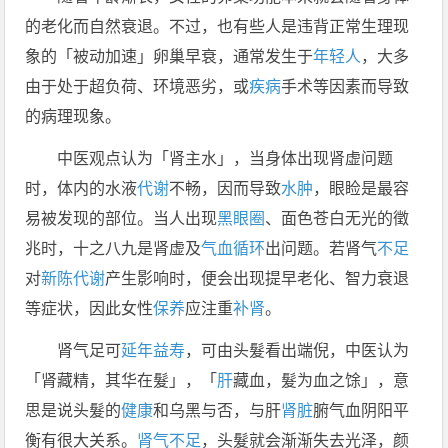
的老化而自然衰退。不过，也有些人是违背正常生理现
象的「被动加速」卵巢早衰，通常发生于
年轻人
，大多
由于处于超负荷、环境恶劣，或
疾病
手术等因素而导致
的病理现象。
中医观点认为「肾主水」，当身体出现肾虚问题
时，体内的水液
代谢
不畅，因而导致
水肿
，眼睑是最容
易被发现的部位。当人出现
黑眼圈
、面色苍白无光的徵
兆时，十之八九是肾虚及
气血循环
出问题。若肾气
不足
对
新陈代谢
产生影响时，便会出现提早老化、智力衰退
等症状，因此女性
保养
应注重
补肾
。
肾气足可
延年益寿
，可由头髮看出端倪，中医认为
「肾藏精，其华在髮」，「
肝
藏血，髮为血之馀」，意
思是说头髮的
健康
和乌黑与否，与肝
肾脏
腑气血阴阳平
衡有很大关系。
肾气不足
，头髮就会渐渐失去光泽，颜