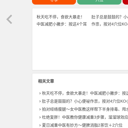
秋天吃不停，食欲大暴走！
肚子总是鼓鼓的？小
中医减肥小撇步：按这4个耳
作祟，按对4穴位K
朵穴位
好畅通
相关文章
秋天吃不停，食欲大暴走！中医减肥小撇步：按这4个耳朵
肚子总是鼓鼓的？小心便祕作祟，按对4穴位KO小肚肚好畅
拍对经络瘦腿〜女中医教这样帮下半身排毒、甩
杜绝复胖！中医教你健康减重3步骤，溜溜球效应不
夏日减重中医有妙方〜健脾消脂2茶饮＋2穴位