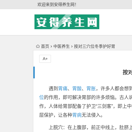
'); })();
欢迎来到安得养生网！
首页
中医养生
按对三穴位冬季护好胃
A+
按
遇到
胃痛
、
胃酸
、
胃胀
，许多人都会想
位
的作用，即可解决胃部的许多烦恼。古人说
作，人体给胃部配备了护卫“三剑客”，即上
层保护，让各种
胃病
无法侵入。
上脘穴：在上腹部，前正中线上，肚脐