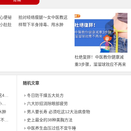
心便祕
拍对经络瘦腿〜女中医教这
O小肚肚
样帮下半身排毒、甩水肿
杜绝复胖！中医教你健康减
重3步骤，溜溜球效应不再来
随机文章
穴位
冬日防干燥五大处方
通
六大妙招消除眼部疲劳
水肿
男人要长寿 必须吃这12大治病食物
再来
史上最全的38种美胸方法
中医养生血压过低不宜午睡