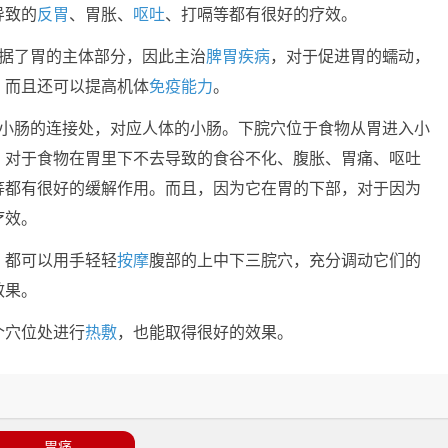
导致的
反胃
、胃胀、
呕吐
、打嗝等都有很好的疗效。
占据了胃的主体部分，因此主治
脾胃
疾病
，对于促进胃的蠕动，
，而且还可以提高机体
免疫能力
。
和小肠的连接处，对应人体的小肠。下脘穴位于食物从胃进入小
，对于食物在胃里下不去导致的食谷不化、腹胀、胃痛、呕吐
等都有很好的缓解作用。而且，因为它在胃的下部，对于因为
疗效。
，都可以用手轻轻
按摩
腹部的上中下三脘穴，充分调动它们的
效果。
个穴位处进行
热敷
，也能取得很好的效果。
胃痛