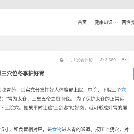
首页
健康知识
两性
发表评论
3,680
对三穴位冬季护好胃
到吃胃药，其实充分发挥好人体腹部上脘、中脘、下脘三个
穴
：“胃为太仓，三皇五帝之厨府也。”为了保护太仓的正常运
中下三脘穴。如果平时让这“三剑客”站好岗，就可形成对胃的层
上5寸，和食管相对应，是
食物
进入胃的通道。按压上脘穴，对