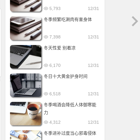
5,793
12/31
冬季频繁吃涮肉有害身体
7,398
12/31
冬天性爱 别着凉
6,170
12/31
冬日十大黄金护身时间
6,518
12/31
冬季喝酒会降低人体御寒能
力
4,312
12/31
冬季进补过度当心邪毒侵体