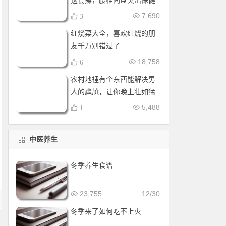
这套操，腰椎间盘突出保健
操，全套收好！每天十分钟
7,690
3
红烧菜大全，喜欢红烧的朋
友千万别错过了
18,758
6
农村地裡有个东西能解决男
人的尴尬，让你晚上壮如猛
牛床受不了
5,488
1
中医养生
冬季养生食谱
23,755
12/30
冬季来了如何吃不上火