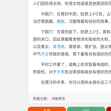
人们因吃得太快、吃得太饱或者其他原因而
中脘穴：在胃的中部，肚脐上4寸处，
治疗胃脘痛、
腹胀
、泛酸等都有较好的效果
下脘穴：在胃的底下，肚脐上2寸，胃
肠的关口，因此掌握着食物消化吸收的大权
以及胃炎、
胃溃疡
、胃痉挛、胃扩张、肠炎
中气
不足
导致的胃病、胃下垂等也有很好的
平时工作累了，或晚上吃完饭看电视时
积极性，对于
冬季
防治胃部疾病会有很好的
在寒冷的冬季，也可以用热水袋在这三
所属分类：
中医养生
冬季
穴位