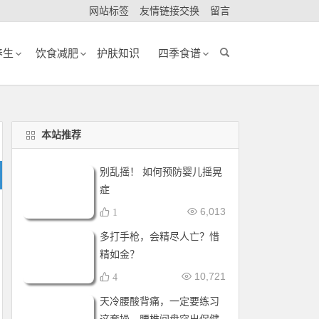
网站标签
友情链接交换
留言
养生
饮食减肥
护肤知识
四季食谱
本站推荐
别乱摇！ 如何预防婴儿摇晃
症
6,013
1
多打手枪，会精尽人亡？惜
精如金？
10,721
4
天冷腰酸背痛，一定要练习