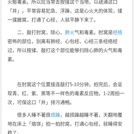
火郁毒素。所以应当常去按揉这个当地，以疏通这口
「井」。平常容易犯急、浮躁，这是心火大的体现，揉
一揉腋窝，打通了心经，人就平静下来了。
二、敲打肘窝，除心、
肺火
气和毒素。肘窝是
经络
密佈的部位，别离有肺经、心包经、心经三条经络经
过，所以按揉、敲打这个部位能够扫除心肺的火气和毒
素。
在肘窝这个位置接连敲打5-10分钟。拍完后，会呈
现青、红、紫、黑等不一样色的毒素反应物。1-2周拍一
次，可保这口「井」排污通畅。
很多人睡不著很
烦躁
，越烦躁越睡不著，天翻地覆
地在床上「烙饼」拍一拍肘窝，打通心包经，就睡得安
稳了。