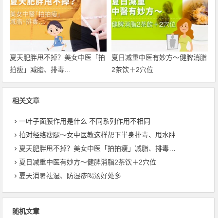
夏天肥胖甩不掉？美女中医「拍
夏日减重中医有妙方〜健脾消脂
拍瘦」减脂、排毒…
2茶饮＋2穴位
相关文章
一叶子面膜作用是什么 不同系列作用不相同
拍对经络瘦腿〜女中医教这样帮下半身排毒、甩水肿
夏天肥胖甩不掉？美女中医「拍拍瘦」减脂、排毒…
夏日减重中医有妙方〜健脾消脂2茶饮＋2穴位
夏天消暑祛湿、防湿疹喝汤好处多
随机文章