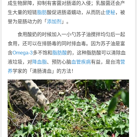
成生物屏障，抑制有害菌对肠道的入侵；乳酸菌还会产
生大量的短链
脂肪
酸促进肠道蠕动，从而防止
便秘
，被
誉为是肠动力的「
添加剂
」。
食用酸奶的时候加入一小勺苏子油搅拌均匀后一起
食用，还可以在排肠毒的同时排血毒。因为苏子油是富
含
Omega-3
多不饱和
脂肪酸
的，这种脂肪酸可以清除血
液垃圾，对
降血脂
、预防心脑
血管
疾病
有益，是台湾
营
养
学家的「清肠清血」的方法！