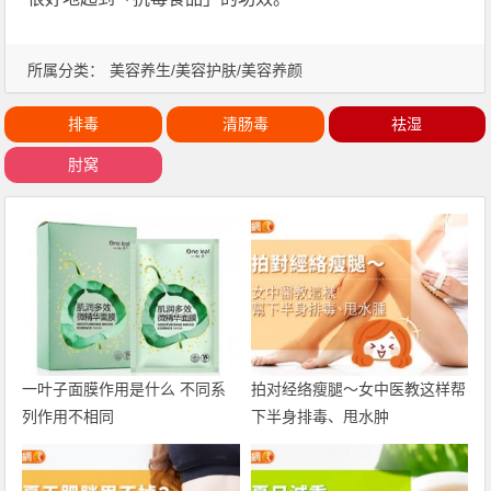
所属分类：
美容养生/美容护肤/美容养颜
排毒
清肠毒
祛湿
肘窝
一叶子面膜作用是什么 不同系
拍对经络瘦腿〜女中医教这样帮
列作用不相同
下半身排毒、甩水肿