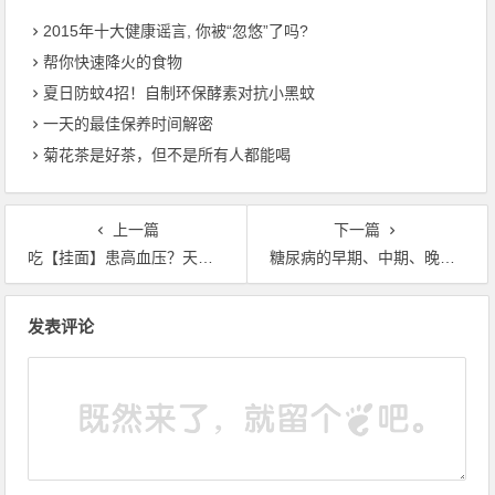
2015年十大健康谣言, 你被“忽悠”了吗?
帮你快速降火的食物
夏日防蚊4招！自制环保酵素对抗小黑蚊
一天的最佳保养时间解密
菊花茶是好茶，但不是所有人都能喝
上一篇
下一篇
吃【挂面】患高血压？天呐！还会坏肾呢！只因为没看这
糖尿病的早期、中期、晚期症状都在这了，早发现早治疗
文章导航
发表评论