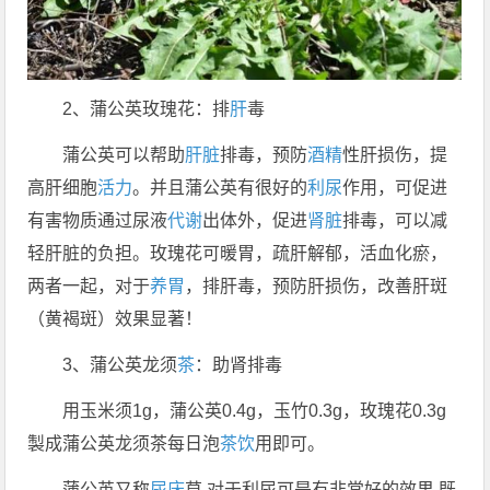
2、蒲公英玫瑰花：排
肝
毒
蒲公英可以帮助
肝脏
排毒，预防
酒精
性肝损伤，提
高肝细胞
活力
。并且蒲公英有很好的
利尿
作用，可促进
有害物质通过尿液
代谢
出体外，促进
肾脏
排毒，可以减
轻肝脏的负担。玫瑰花可暖胃，疏肝解郁，活血化瘀，
两者一起，对于
养胃
，排肝毒，预防肝损伤，改善肝斑
（黄褐斑）效果显著！
3、蒲公英龙须
茶
：助肾排毒
用玉米须1g，蒲公英0.4g，玉竹0.3g，玫瑰花0.3g
製成蒲公英龙须茶每日泡
茶饮
用即可。
蒲公英又称
尿床
草,对于利尿可是有非常好的效果,既