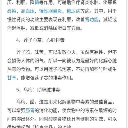
压、利胆、降
糖
等作用，可辅助治疗肾炎水肿、泌尿系
感染
、
高血压
、
慢性胆囊炎
、
糖尿病
等病。其中，用于
慢性肾炎的功效主要表现在利尿，改善
肾功能
，减轻或
消退浮肿，减低或消除尿蛋白等方面。
4、莲子心茶：心脏排毒
莲子芯，味苦，可以发散心火，虽然有寒性，但不
会损伤人体的阳气，所以一向被认为是最好的化解心脏
热毒的食物。可以用莲子芯泡茶，不妨再加些竹叶或生
甘草
，能增强莲子芯的排毒作用。
5、乌梅：助脾脏排毒
乌梅、醋，这是用来化解食物中毒素的最佳食品，
可以增强
肠胃
的消化功能，使食物中的毒素在最短的时
间内排出体外。同时酸味食物还具有健脾的功效，可以
很好地起到「抗毒食品」的功效。