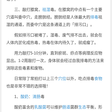
三、敲打膝窝，
祛湿
毒。在膝窝的中点有一个主要
穴道叫委中穴，走膀胱经。膀胱经是人体最大的
排毒
祛
湿的通道，而委中穴是这条通道上的「排污口」。
假如排污口被堵了，湿毒、废气排不出去，就会在
人体内淤化成热毒，热毒在体内待久了，就成瘤了。
用力敲打5-10分钟，直到瘀斑、痧点等病理反应物
显出。1-2周敲打一次，身体就会经过自我排毒的方法来
消除这些毒素和废物。
日常除了常拍打以上三个
穴位
以外，吃点排毒
食物
也是非常不错的选择哦！
1、
酸奶
：
清肠
毒
酸奶富含的
乳酸菌
可以维护
肠道
菌群
生态
平衡，形