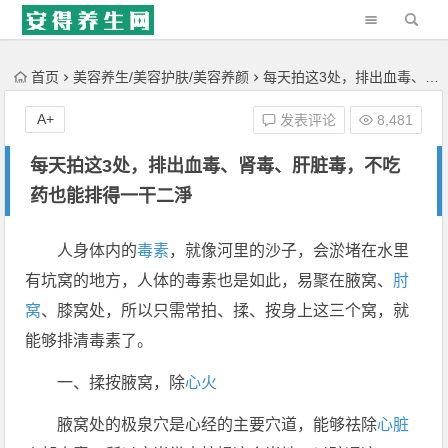
'); })();
首页
美容养生/美容护肤/美容养颜
每天拍这3处，排出血毒、肾毒、肝脏毒，不吃药也能排得一干二淨
A+
发表评论
8,481
每天拍这3处，排出血毒、肾毒、肝脏毒，不吃
药也能排得一干二淨
人身体内的
毒素
，就像河里的沙子，会淤堵在水里
有坑窝的地方，人体的毒素也是如此，易聚在腋窝、
肘
窝
、膝窝处，所以只需常拍、揉、按身上这三个窝，就
能够排清毒素了。
一、揉按腋窝，除
心火
腋窝处的极泉穴是心经的主要穴道，能够祛除
心脏