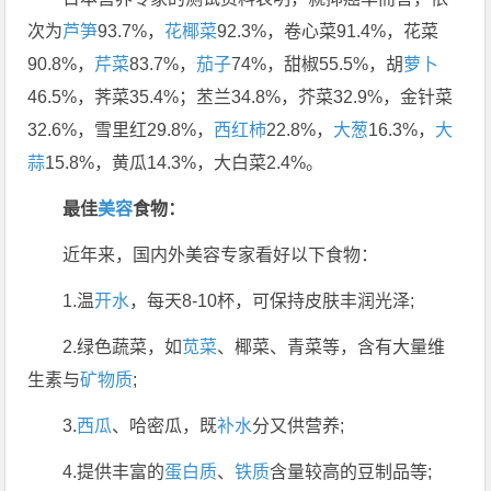
次为
芦笋
93.7%，
花椰菜
92.3%，卷心菜91.4%，花菜
90.8%，
芹菜
83.7%，
茄子
74%，甜椒55.5%，胡
萝卜
46.5%，荠菜35.4%；苤兰34.8%，芥菜32.9%，金针菜
32.6%，雪里红29.8%，
西红柿
22.8%，
大葱
16.3%，
大
蒜
15.8%，黄瓜14.3%，大白菜2.4%。
最佳
美容
食物：
近年来，国内外美容专家看好以下食物：
1.温
开水
，每天8-10杯，可保持皮肤丰润光泽;
2.绿色蔬菜，如
苋菜
、椰菜、青菜等，含有大量维
生素与
矿物质
;
3.
西瓜
、哈密瓜，既
补水
分又供营养;
4.提供丰富的
蛋白质
、
铁质
含量较高的豆制品等;