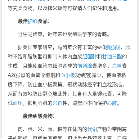
等壳类食物，以及糙米饭等可提请人们记住和选用。
最佳
护心
食品：
野生马齿苋，近年来也受到医学家的青睐。
据美国专家研究，马齿苋含有丰富的w-3
脂肪酸
，此
种不饱和脂肪酸可抑制人体内血浆
胆固醇
和
甘油三酯
的
生成，且能使血管内细胞合成的
前列腺
素增多，
血栓
素
A2(强烈的血管收缩剂和
血小板
凝结剂)减少，使血液粘
度下降，防止血小板聚集、冠状动脉痉挛和血栓形成，
从而有效地防止冠心玻此外，其含有大量钾元素，可降
低
血压
，抑制心肌的
兴奋
性，减慢心率而保护
心脏
。
最佳纠酸食物：
肉、蛋、米、面、糖等在体内的
代谢
产物为带阴离
子的酸根，可使血液偏酸，但此类食品营养丰富、口感