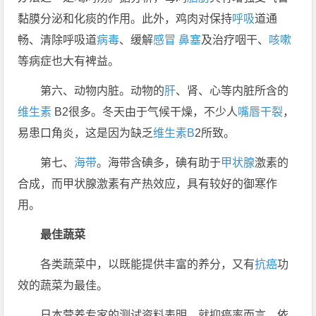
黏膜分泌和化痰的作用。此外，鸡肉对保持
呼吸
道通
畅、清除呼吸道
病毒
、缓解
感冒
鼻塞
及治疗咽干、
咳嗽
等病症也大有裨益。
第六、动物内脏。动物的
肝
、肾、心等内脏所含的
维生素
B2很多。冬天由于气候干燥，不少人
嘴唇干裂
，
易患口角炎，这是因为缺乏
维生素B
2所致。
第七、
海带
。海带含碘多，碘有助于
甲状腺
激素的
合成，而甲状腺激素有产热效应，具有较好的御寒作
用。
最佳蔬菜
各类蔬菜中，以既能提供丰富的养分，又有
抗癌
功
效的蔬菜为最佳。
日本营养专家的测试资料表明，就抑癌率而言，依