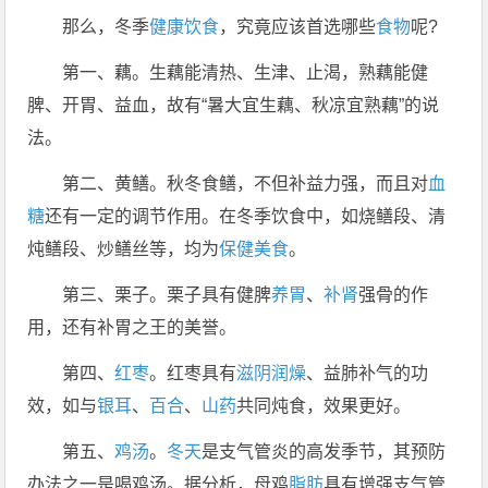
那么，冬季
健康
饮食
，究竟应该首选哪些
食物
呢?
第一、藕。生藕能清热、生津、止渴，熟藕能健
脾、开胃、益血，故有“暑大宜生藕、秋凉宜熟藕”的说
法。
第二、黄鳝。秋冬食鳝，不但补益力强，而且对
血
糖
还有一定的调节作用。在冬季饮食中，如烧鳝段、清
炖鳝段、炒鳝丝等，均为
保健
美食
。
第三、栗子。栗子具有健脾
养胃
、
补肾
强骨的作
用，还有补胃之王的美誉。
第四、
红枣
。红枣具有
滋阴润燥
、益肺补气的功
效，如与
银耳
、
百合
、
山药
共同炖食，效果更好。
第五、
鸡汤
。
冬天
是支气管炎的高发季节，其预防
办法之一是喝鸡汤。据分析，母鸡
脂肪
具有增强支气管