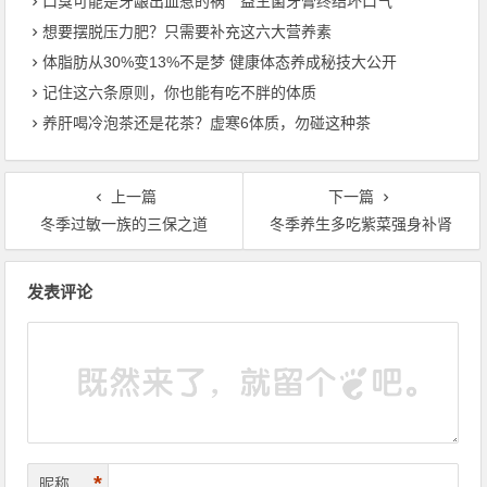
口臭可能是牙龈出血惹的祸 益生菌牙膏终结坏口气
想要摆脱压力肥？只需要补充这六大营养素
体脂肪从30%变13%不是梦 健康体态养成秘技大公开
记住这六条原则，你也能有吃不胖的体质
养肝喝冷泡茶还是花茶？虚寒6体质，勿碰这种茶
上一篇
下一篇
冬季过敏一族的三保之道
冬季养生多吃紫菜强身补肾
文章导航
发表评论
*
昵称