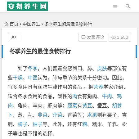
'); })();
首页
中医养生
冬季养生的最佳食物排行
A+
发表评论
3,650
冬季养生的最佳食物排行
到了
冬季
，人们普遍会感到口、鼻、
皮肤
等部位有
些
干燥
。
中医
认为，肺与季节的关系十分密切。因此，
宜多食用具有润肺生津作用的食品 。据
营养
学家介绍，
适合冬季食用的食品，暖性的
肉
食有狗肉、
牛肉
、
鸡
肉
、龟肉、羊肉、虾肉等；
蔬菜
有
黄豆
、蚕豆、
胡萝
卜
、葱、蒜、
韭菜
、
芥菜
、香菜等；
水果
则有栗子、杏
脯、
橘子
、
柚子
等。此外，还有红
糖
、糯米、羊乳、松
子等也是不错的选择。