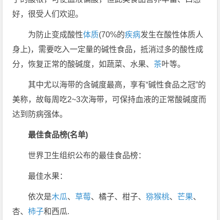
好，很受人们欢迎。
为防止变成酸性
体质
(70%的
疾病
发生在酸性体质人
身上)，需要吃入一定量的碱性食品，抵消过多的酸性成
分，恢复正常的酸碱度，如蔬菜、水果、
茶
叶等。
其中尤以海带的含碱度最高，享有“碱性食品之冠”的
美称，故每周吃2~3次海带，可保持血液的正常酸碱度而
达到防病强体。
最佳食品榜(名单)
世界卫生组织公布的最佳食品榜：
最佳水果：
依次是
木瓜
、
草莓
、橘子、柑子、
猕猴桃
、
芒果
、
杏、
柿子
和西瓜.