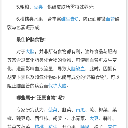
5.粗粮、
豆类
，供给皮肤所需特殊养分;
6.柑桔类水果，含丰富
维生素C
，防止面部微
血管
破
裂与色素斑形成;
最佳护脑食物：
对于
大脑
，并非所有食物都有利，油炸食品与肥肉
等富含过氧化脂类化合物的食物，可使脑血管壁发生变
化，进而影响血液流量，导致大
脑缺血
，此时，因拥有
胡萝卜素以及超氧化物歧化酶等成分的“还原食物”，可以
阻止脑血管的病变而
保护大脑
。
哪些属于“还原食物”呢?
专家研究认为，
菠菜
、韭菜、
南瓜
、葱、椰菜、菜
椒、豌豆角、西红柿、胡萝卜、小青菜、
大豆
、蒜叶、
芹菜等蔬菜，
核桃
、
花生
、开心果、
腰果
、松子、
杏仁