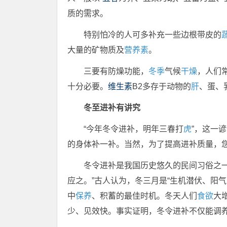
质的需求。
特别怕冷的人可多补充一些边根带皮的
大量的矿物质及
营养素
。
三要有防燥功能，
冬季
气候
干燥
，人们
十分必要。
维生素
B2多存于动物的
肝
、蛋、
冬至进补有讲究
“今年冬令进补，明年三春打
虎
”，这一
的身体补一补。当然，为了提高进补质量，
冬令进补是我国历史悠久的民间习俗之
应之。”古人认为，冬三月是“生机潜伏、阳气
中
保养
、积蓄的最佳时机。冬天人们
食欲
大
少、见效快。事实证明，冬令进补不仅能调