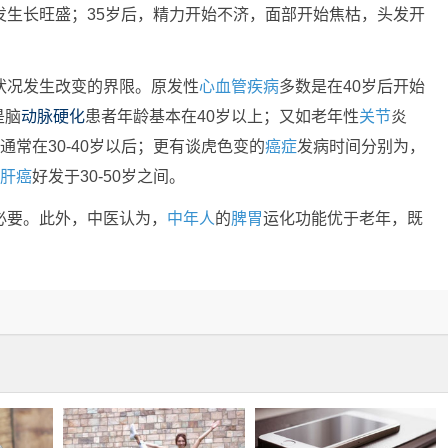
发生长旺盛；35岁后，精力开始不济，面部开始焦枯，头发开
状况发生改变的界限。原发性
心血管疾病
多数是在40岁后开始
是脑
动脉
硬化
患者年龄基本在40岁以上；又如老年性
关节
炎
通常在30-40岁以后；更有谈虎色变的
癌症
发病时间分别为，
肝癌
好发于30-50岁之间。
必要。此外，中医认为，
中年人
的
脾胃
运化功能优于老年，既