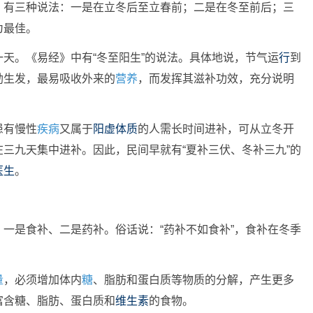
？有三种说法：一是在立冬后至立春前；二是在冬至前后；三
为最佳。
天。《易经》中有“冬至阳生”的说法。具体地说，节气运
行
到
勃生发，最易吸收外来的
营养
，而发挥其滋补功效，充分说明
患有慢性
疾病
又属于
阳虚体质
的人需长时间进补，可从立冬开
三九天集中进补。因此，民间早就有“夏补三伏、冬补三九”的
医生
。
一是食补、二是药补。俗话说：“药补不如食补”，食补在冬季
量
，必须增加体内
糖
、脂肪和蛋白质等物质的分解，产生更多
富含糖、脂肪、蛋白质和
维生素
的食物。