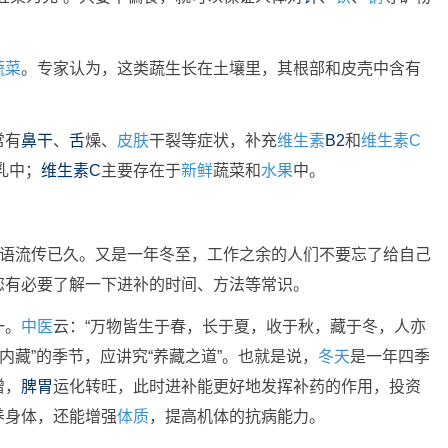
蔬菜
。专家认为，这类蔬生长在土壤里，其根部和皮壳中含有
常有
鼻干
、
舌
燥、
皮肤
干裂等症状，补充
维生素
B2
和
维生素C
乳中；
维生素C
主要存在于
新鲜
蔬菜和
水果
中。
谚语流传已久。又是一年冬至，工作之余的人们不要忘了给自己
您有必要了解一下进补的时间、方法等常识。
一。
中医
云：“万物皆生于春，长于夏，收于秋，藏于冬，人亦
内藏”的季节，应讲究“养藏之道”。也就是说，
冬天
是一年四季
增，
脾
胃
运化转旺，此时进补能更好地发挥补药的作用，投资
养身体，还能增强
体质
，提高机体的抗病能力。