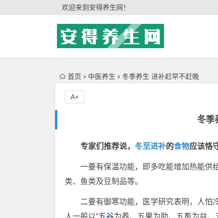
'); })();
欢迎来到安得养生网！
首页
中医养生
冬季养生 进补赶早不赶晚
A+
冬季
专家们推荐说，
冬至进补
的
食物
应该恪
一要有保温功能，即多吃能增加热能供
类、鱼类及豆制品等。
二要有御寒功能，医学研究表明，人怕
人一般以“
五谷
为养、五果为助、五畜为益、