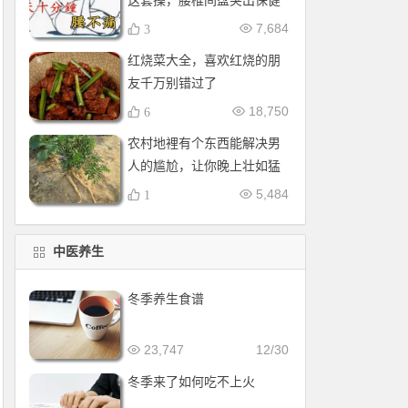
这套操，腰椎间盘突出保健
操，全套收好！每天十分钟
7,684
3
红烧菜大全，喜欢红烧的朋
友千万别错过了
18,750
6
农村地裡有个东西能解决男
人的尴尬，让你晚上壮如猛
牛床受不了
5,484
1
中医养生
冬季养生食谱
23,747
12/30
冬季来了如何吃不上火