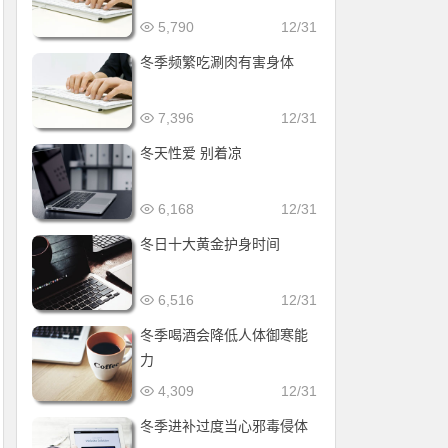
5,790
12/31
冬季频繁吃涮肉有害身体
7,396
12/31
冬天性爱 别着凉
6,168
12/31
冬日十大黄金护身时间
6,516
12/31
冬季喝酒会降低人体御寒能
力
4,309
12/31
冬季进补过度当心邪毒侵体