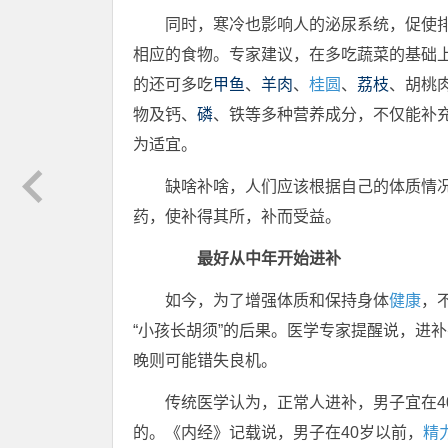
同时，寒冷也影响人的泌尿系统，促使
相应的食物。专家建议，在多吃蔬菜的基础
的还可多吃
甲鱼
、
羊肉
、
桂圆
、
荔枝
、胡桃
物及钙、
磷
、铁等多种营养成分，不仅能补
为适宜。
缺啥补啥，人们应该根据自己的体质情
药，使补得其所，补而受益。
最好从中年开始进补
如今，为了增强体质和保持身体
健康
，
“小孩长胡须”的后果。医学专家提醒说，进
晚则可能错失良机。
传统医学认为，正常人进补，男子宜在4
的。《内经》记载说，男子在40岁以前，
精