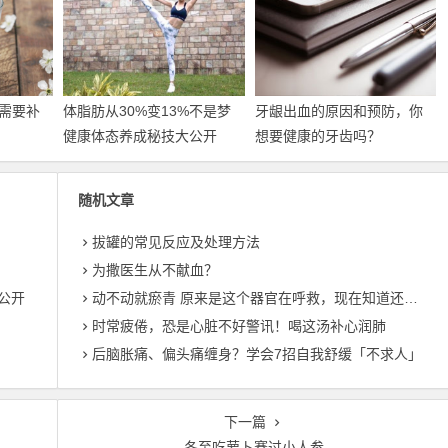
需要补
体脂肪从30%变13%不是梦
牙龈出血的原因和预防，你
健康体态养成秘技大公开
想要健康的牙齿吗？
随机文章
拔罐的常见反应及处理方法
为撒医生从不献血？
公开
动不动就瘀青 原来是这个器官在呼救，现在知道还不算晚啊
时常疲倦，恐是心脏不好警讯！喝这汤补心润肺
后脑胀痛、偏头痛缠身？学会7招自我舒缓「不求人」
下一篇
冬至吃萝卜赛过小人参