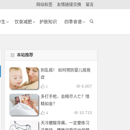
网站标签
友情链接交换
留言
养生
饮食减肥
护肤知识
四季食谱
本站推荐
别乱摇！ 如何预防婴儿摇晃
症
6,007
1
多打手枪，会精尽人亡？惜
精如金？
10,715
4
天冷腰酸背痛，一定要练习