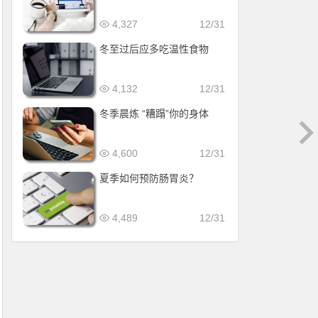
4,327
12/31
冬至过后应多吃温性食物
4,132
12/31
冬季晨炼 “糟蹋”你的身体
4,600
12/31
夏季如何预防肠胃炎？
4,489
12/31