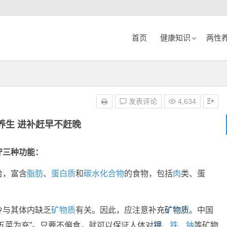
首页
健康知识
两性
发表评论
4,634
养生 进补赶早不赶晚
守三种功能：
给，富含
脂肪
、
蛋白质
和
碳水化合物
的食物，包括
肉
类、蛋
冷与其体内缺乏
矿物质
有关。因此，应注意补充
矿物质
。中国
五菜为充”。只要不偏食，就可以保证人体对
钾
、
铁
、
钠
等矿物