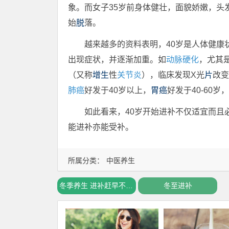
象。而女子35岁前身体健壮，面貌娇嫩，头
始
脱
落。
越来越多的资料表明，40岁是人体健康
出现症状，并逐渐加重。如
动脉硬化
，尤其
（又称
增生
性
关节炎
），临床发现X光
片
改变
肺癌
好发于40岁以上，
胃癌
好发于40-60岁，
如此看来，40岁开始进补不仅适宜而且
能进补亦能受补。
所属分类：
中医养生
冬季养生 进补赶早不赶晚
冬至进补