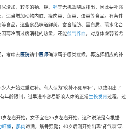
排尿增加，较多的钠、钾、
钙
等无机盐随尿排出，因此要补充
上，适当增加动物内脏、瘦肉类、鱼类、蛋类等食品。有条件
肉等食品，这些食品味道鲜美，富含脂肪、蛋白质、碳水化合
充因寒冷而过度消耗的热量，还能
益气养血
，对身体虚弱者尤
况，考虑去
医院
请中
医师
确诊属于哪类症候，再选择相应的补
不少人开始注重进补。有人认为“晚补不如早补”，以致闹出了
补有年龄限制，过早进补容易影响人体的正常
生长发育
过程，过
0岁左右开始，女子宜在35岁左右开始。这种说法是有根据
力旺盛
，
肌肉
饱满，筋骨强健；40岁后则开始出现“肾气衰”现