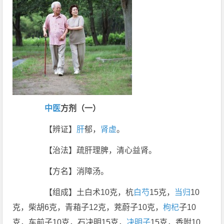
中医
方剂（一）
【辨证】
肝
郁，
肾虚
。
【治法】疏肝理脾，清心益肾。
【方名】消障汤。
【组成】土白术10克，杭
白芍
15克，
当归
10
克，柴胡6克，青葙子12克，茺蔚子10克，
枸杞
子10
克，车前子10克，石决明15克，
决明子
15克，香附10