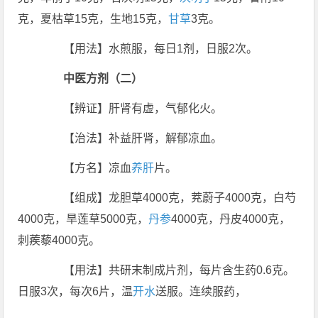
克，夏枯草15克，生地15克，
甘草
3克。
【用法】水煎服，每日1剂，日服2次。
中医方剂（二）
【辨证】肝肾有虚，气郁化火。
【治法】补益肝肾，解郁凉血。
【方名】凉血
养肝
片。
【组成】龙胆草4000克，茺蔚子4000克，白芍
4000克，旱莲草5000克，
丹参
4000克，丹皮4000克，
刺蒺藜4000克。
【用法】共研末制成片剂，每片含生药0.6克。
日服3次，每次6片，温
开水
送服。连续服药，