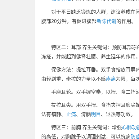
对于平日缺乏锻炼的人群，建议养成在闲
腹部20分钟，有促进腹部
新陈代谢
的作用。
特区二：耳部 养生关键词：预防耳部冻
冻疮，并能起到健肾壮腰、养生延年的作用
保健方法：提拉耳垂。双手食指放耳屏
由轻到重，牵拉的力量以不感
疼痛
为限，每次
手摩耳轮。双手握空拳，以拇、食二指
提拉耳尖。用双手拇、食指夹捏耳廓尖端
法有镇静、
止痛
、清脑
明目
、退热等功效。
特区三：前胸 养生关键词：增强
心肺功
的高低，对胸腺予以调理刺激，可以抗病
防