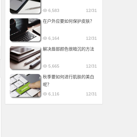
6,583
12/31
在户外应要如何保护皮肤？
6,164
12/31
解决唇部颜色很暗沉的方法
5,665
12/31
秋季要如何进行肌肤的美白
呢？
6,116
12/31