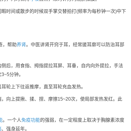
暇时间或散步的时候双手掌交替拍打(频率为每秒钟一次)中下
疮，帮助
养肾
。中医讲肾开窍于耳，经常搓耳廓可以防治耳部
。
内侧后，用食指、拇指提拉耳屏、耳垂，自内向外提拉，手法
3~5分钟。
沿耳轮上下往返推摩，直至耳轮充血发热。
，向上提揪、揉、捏、摩擦15~20次，使局部发热发红。此
能
。一个人
免疫功能
的强弱，在一定程度上取决于胸腺素浓度
癌
、强身延年。