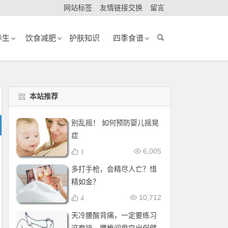
网站标签
友情链接交换
留言
养生
饮食减肥
护肤知识
四季食谱
本站推荐
别乱摇！ 如何预防婴儿摇晃
症
6,005
1
多打手枪，会精尽人亡？惜
精如金？
10,712
4
天冷腰酸背痛，一定要练习