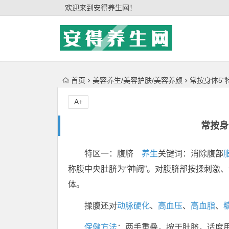
'); })();
欢迎来到安得养生网！
首页
美容养生/美容护肤/美容养颜
常按身体5“
A+
常按身
特区一：腹脐
养生
关键词：消除腹部
称腹中央肚脐为“神阙”。对腹脐部按揉刺激
体。
揉腹还对
动脉硬化
、
高血压
、
高血脂
、
保健方法
：两手重叠，按于肚脐，适度