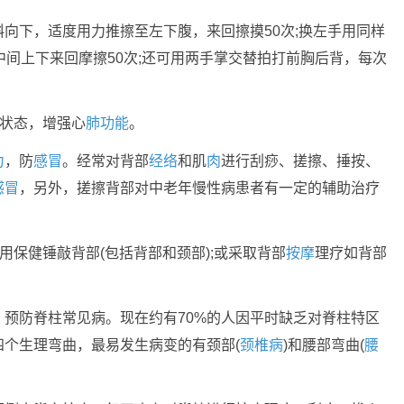
向下，适度用力推擦至左下腹，来回擦摸50次;换左手用同样
中间上下来回摩擦50次;还可用两手掌交替拍打前胸后背，每次
跃状态，增强心
肺功能
。
力
，防
感冒
。经常对背部
经络
和肌
肉
进行刮痧、搓擦、捶按、
感冒
，另外，搓擦背部对中老年慢性病患者有一定的辅助治疗
用保健锤敲背部(包括背部和颈部);或采取背部
按摩
理疗如背部
预防脊柱常见病。现在约有70%的人因平时缺乏对脊柱特区
个生理弯曲，最易发生病变的有颈部(
颈椎病
)和腰部弯曲(
腰