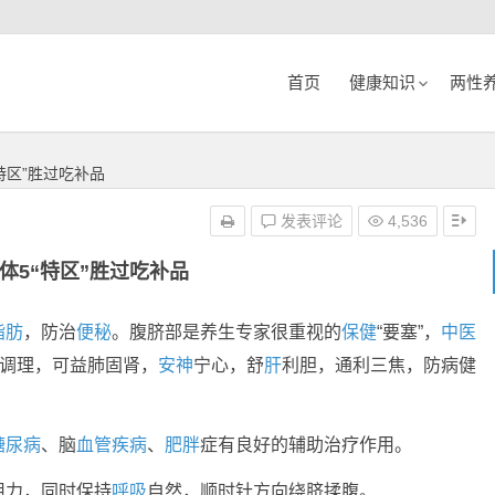
首页
健康知识
两性
特区”胜过吃补品
发表评论
4,536
体5“特区”胜过吃补品
脂肪
，防治
便秘
。腹脐部是养生专家很重视的
保健
“要塞”，
中医
、调理，可益肺固肾，
安神
宁心，舒
肝
利胆，通利三焦，防病健
糖尿病
、脑
血管
疾病
、
肥胖
症有良好的辅助治疗作用。
用力，同时保持
呼吸
自然，顺时针方向绕脐揉腹。