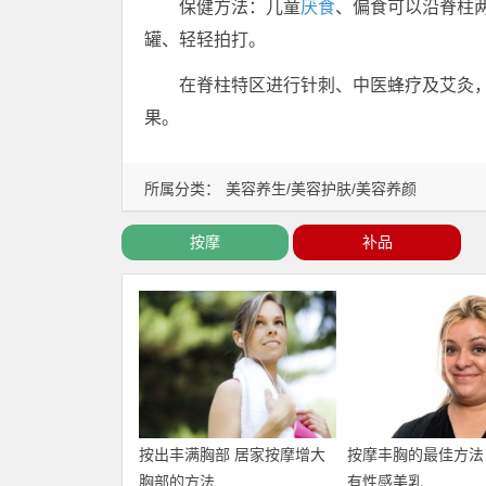
保健方法：儿童
厌食
、偏食可以沿脊柱
罐、轻轻拍打。
在脊柱特区进行针刺、中医蜂疗及艾灸
果。
所属分类：
美容养生/美容护肤/美容养颜
按摩
补品
按出丰满胸部 居家按摩增大
按摩丰胸的最佳方法
胸部的方法
有性感美乳