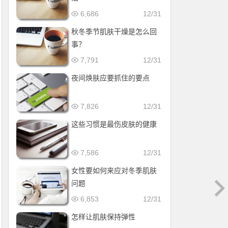
6,686
12/31
秋冬季节肌肤干燥是怎么回
事？
7,791
12/31
夜间焕肤应要抓住的要点
7,826
12/31
这些习惯是最伤皮肤的健康
7,586
12/31
女性要如何来应对冬季肌肤
问题
6,853
12/31
怎样让肌肤保持弹性