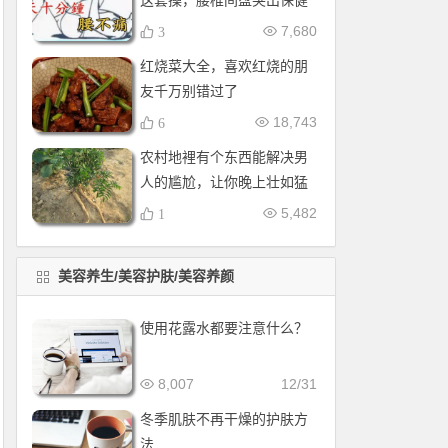
这套操，腰椎间盘突出保健
操，全套收好！每天十分钟
7,680
3
红烧菜大全，喜欢红烧的朋
友千万别错过了
18,743
6
农村地裡有个东西能解决男
人的尴尬，让你晚上壮如猛
牛床受不了
5,482
1
美容养生/美容护肤/美容养颜
使用花露水都要注意什么？
8,007
12/31
冬季肌肤不再干燥的护肤方
法