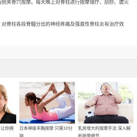
两侧夹脊穴按摩。每天晚上对脊柱进行按摩理疗、刮痧、拔火
，对脊柱各段脊髓分出的神经疼痛及强直性脊柱炎有治疗效
 让你拥
日本神级丰胸按摩 只需10分
乳房增大的按摩手法 深入解
钟
析按摩细节