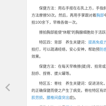
保健方法：用右手按在右乳上方，手指斜
方法摩擦50次。然后，再用手掌跟对着
胸部
拍100余下，早晚各做一次。
擦拍胸部能使“休眠”的胸腺细胞处于活
特区四：背部 养生关键词：
提高免疫
拍打，可以疏通经络，安心安神，帮助预
防
效果。
保健方法：在每天早晚擦(搓)背、拍背或
刮痧、捏脊、拔火罐等。
特区五：脊柱 养生关键词：促进消化，
的正确保健而使之产生了病变。脊柱特区有四
肌劳损
、
腰椎间盘突出
症)。