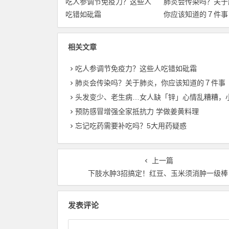
吃人参调节免疫力？这些人
肺炎会传染吗？关于
吃错如砒霜
你应该知道的７件事
相关文章
吃人参调节免疫力？这些人吃错如砒霜
肺炎会传染吗？关于肺炎，你应该知道的７件事
头发变少、老生病…女人缺「锌」心情乱糟糟，小心健康危
预防感冒增强全家抵抗力 学做姜黄料理
忘记吃药需要补吃吗？5大用药疑惑
上一篇
下肢水肿3招搞定！红豆、玉米须消肿一级棒
发表评论