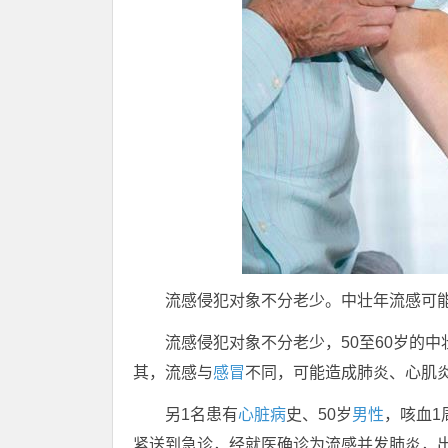
流感侵犯对象不分老少。中壮年流感可
流感侵犯对象不分老少，50至60岁的
其，流感与
感冒
不同，可能造成肺炎、心肌
另1名患有
心脏病
史、50岁
男性
，咳血1
紧送到急诊，经就医确诊为流感并发肺炎，