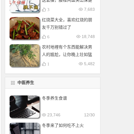
这套操，腰椎间盘突出保健
操，全套收好！每天十分钟
7,683
3
红烧菜大全，喜欢红烧的朋
友千万别错过了
18,748
6
农村地裡有个东西能解决男
人的尴尬，让你晚上壮如猛
牛床受不了
5,482
1
中医养生
冬季养生食谱
23,746
12/30
冬季来了如何吃不上火