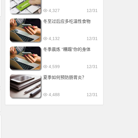
4,327
12/31
冬至过后应多吃温性食物
4,132
12/31
冬季晨炼 “糟蹋”你的身体
4,599
12/31
夏季如何预防肠胃炎？
4,488
12/31