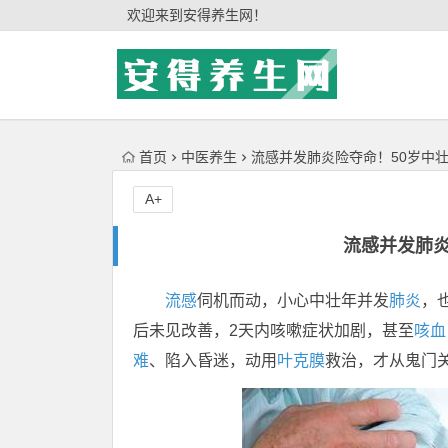
'); })();
欢迎来到安得养生网！
首页
中医养生
流感并发肺炎险夺命！50岁中
A+
流感并发肺炎
流感
伺机而动，小心中壮年并发
肺炎
，
后未见改善，2天内咳嗽症状加剧，甚至
咳血
难
、陷入昏迷，动用
叶克膜
救治，才从鬼门