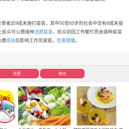
患者近9成未施打疫苗，其中50至65岁的社会中坚有8成未接
上民众可公费接种
流感疫苗
，民众别因工作繁忙而未接种疫苗
免遭
感染
后影响工作及家庭，
危害
健康
。
流感
肺炎