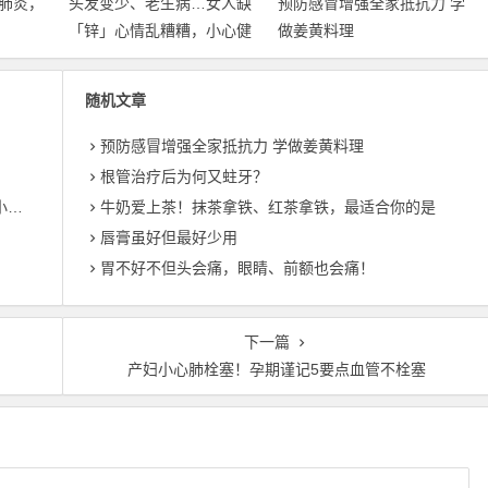
肺炎，
头发变少、老生病…女人缺
预防感冒增强全家抵抗力 学
「锌」心情乱糟糟，小心健
做姜黄料理
康危机
随机文章
预防感冒增强全家抵抗力 学做姜黄料理
根管治疗后为何又蛀牙？
机
牛奶爱上茶！抹茶拿铁、红茶拿铁，最适合你的是
唇膏虽好但最好少用
胃不好不但头会痛，眼睛、前额也会痛！
下一篇
产妇小心肺栓塞！孕期谨记5要点血管不栓塞