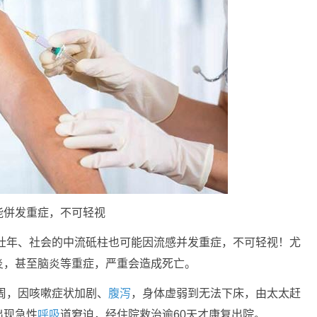
能併发重症，不可轻视
中壮年、社会的中流砥柱也可能因流感并发重症，不可轻视！尤
炎，甚至脑炎等重症，严重会造成死亡。
周，因咳嗽症状加剧、
腹泻
，身体虚弱到无法下床，由太太赶
出现急性
呼吸
道窘迫，经住院救治逾60天才康复出院。