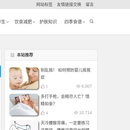
网站标签
友情链接交换
留言
养生
饮食减肥
护肤知识
四季食谱
本站推荐
别乱摇！ 如何预防婴儿摇晃
症
6,007
1
多打手枪，会精尽人亡？惜
精如金？
10,714
4
天冷腰酸背痛，一定要练习