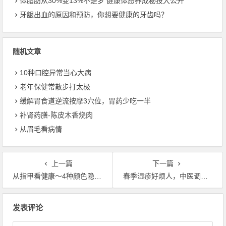
体脂肪从30%变13%不是梦 健康体态养成秘技大公开
牙龈出血的原因和预防，你想要健康的牙齿吗？
随机文章
10种口腔异常当心大病
老年保健常散步打太极
缓解胃食道逆流按摩3穴位，胃药少吃一半
补肾药膳-陈皮木香烧肉
从眉毛看病情
上一篇
下一篇
从指甲看健康～4种颜色隐藏健康密码
春季湿疹好烦人，中医调理体质有妙招
文章导航
发表评论