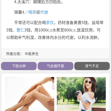
4.太溪穴：脚踝后方凹陷处。
锦囊4／
喝茶
促
代谢
平常还可以配合喝
茶饮
，药材淮备黄耆5钱、益母草
3钱、
薏仁
3钱，用1000c.c水煮至800c.c.放温饮用，可
以帮助补气利湿，改善体内水分的代谢，以利水消肿。
所属分类：
中医养生
下肢水肿
气血循环差
肾气不足