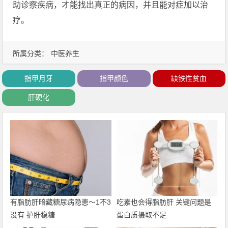
助诊察疾病，才能找出真正的病因，并且能对症加以治
疗。
所属分类：
中医养生
指甲月牙
指甲颜色
缺铁性贫血
肝硬化
有脂肪肝暗藏糖尿病隐患〜1不3
吃素也会得脂肪肝 关键问题是
没有 护肝稳糖
蛋白质摄取不足