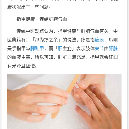
康状况出了一些问题。
指甲健康 连结脏腑气血
传统中医观点认为，指甲健康与脏腑气血有关。中
医典籍有：「爪为筋之余」的说法，筋是指
筋膜
，爪则
是手指甲与
脚趾甲
，而「
肝
主筋」表示肢体
关节
由
肝脏
的血液主宰，所以可知，肝脏血液充足，指甲就会红润
有光泽且坚硬。