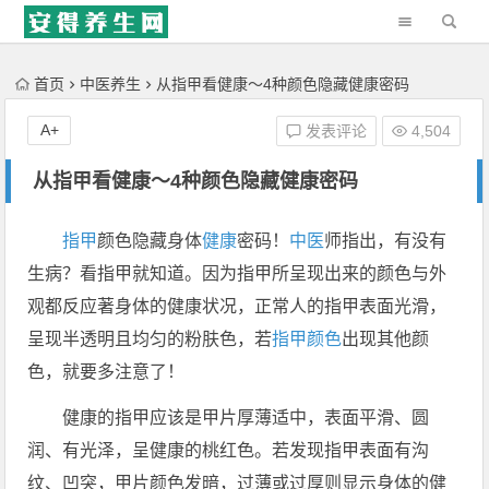
'); })();
首页
中医养生
从指甲看健康～4种颜色隐藏健康密码
A+
发表评论
4,504
从指甲看健康～4种颜色隐藏健康密码
指甲
颜色隐藏身体
健康
密码！
中医
师指出，有没有
生病？看指甲就知道。因为指甲所呈现出来的颜色与外
观都反应著身体的健康状况，正常人的指甲表面光滑，
呈现半透明且均匀的粉肤色，若
指甲颜色
出现其他颜
色，就要多注意了！
健康的指甲应该是甲片厚薄适中，表面平滑、圆
润、有光泽，呈健康的桃红色。若发现指甲表面有沟
纹、凹突，甲片颜色发暗，过薄或过厚则显示身体的健