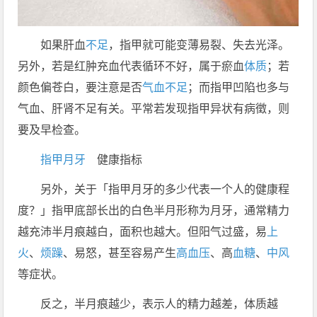
如果肝血
不足
，指甲就可能变薄易裂、失去光泽。
另外，若是红肿充血代表循环不好，属于瘀血
体质
；若
颜色偏苍白，要注意是否
气血不足
；而指甲凹陷也多与
气血、肝肾不足有关。平常若发现指甲异状有病徵，则
要及早检查。
指甲月牙
健康指标
另外，关于「指甲月牙的多少代表一个人的健康程
度？」指甲底部长出的白色半月形称为月牙，通常精力
越充沛半月痕越白，面积也越大。但阳气过盛，易
上
火
、
烦躁
、易怒，甚至容易产生
高血压
、高
血糖
、
中风
等症状。
反之，半月痕越少，表示人的精力越差，体质越