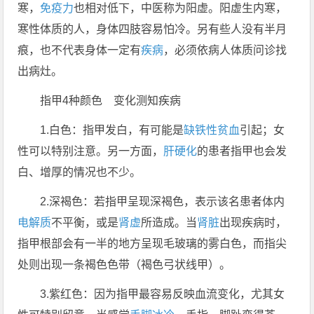
寒，
免疫力
也相对低下，中医称为阳虚。阳虚生内寒，
寒性体质的人，身体四肢容易怕冷。另有些人没有半月
痕，也不代表身体一定有
疾病
，必须依病人体质问诊找
出病灶。
指甲4种颜色 变化测知疾病
1.白色：指甲发白，有可能是
缺铁性贫血
引起；女
性可以特别注意。另一方面，
肝硬化
的患者指甲也会发
白、增厚的情况也不少。
2.深褐色：若指甲呈现深褐色，表示该名患者体内
电解质
不平衡，或是
肾虚
所造成。当
肾脏
出现疾病时，
指甲根部会有一半的地方呈现毛玻璃的雾白色，而指尖
处则出现一条褐色色带（褐色弓状线甲）。
3.紫红色：因为指甲最容易反映血流变化，尤其女