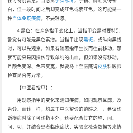
性可特别留意。当感觉
手脚冰冷
，手指、脚趾变得苍
白，但一段时间之后却变成红色或紫红色，这可能是一
种
自体免疫疾病
，不要轻忽。
4.黑色：在众多指甲变化上，当指甲变黑时要特别
警觉有可能是黑色素瘤。当指甲出现
黑斑
，或纵向黑线
时，可以先观察，如果有随著指甲生长而往前移动，那
就可能只是因撞伤导致单纯的出血，但如果没有移动，
且颜色变深、色带变宽，就要马上至医院请
皮肤
科医师
检查是否有异常。
【中医看指甲】：
用观察指甲的变化来测知疾病，如同观察耳廓，及
舌诊、面诊一样，均属于中医望诊的范畴之一，建议诊
断疾病时除了可诊指甲外，还要配合其它的望、闻、
问、切，并结合患者临床症状、实验室检查数据等来协