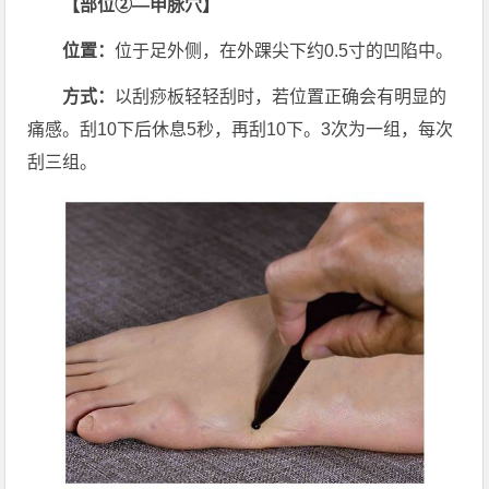
【部位②—申脉穴】
位置：
位于足外侧，在外踝尖下约0.5寸的凹陷中。
方式：
以刮痧板轻轻刮时，若位置正确会有明显的
痛感。刮10下后休息5秒，再刮10下。3次为一组，每次
刮三组。