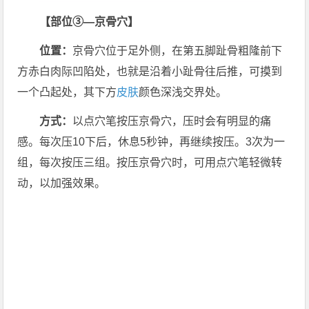
【部位③—京骨穴】
位置：
京骨穴位于足外侧，在第五脚趾骨粗隆前下
方赤白肉际凹陷处，也就是沿着小趾骨往后推，可摸到
一个凸起处，其下方
皮肤
颜色深浅交界处。
方式：
以点穴笔按压京骨穴，压时会有明显的痛
感。每次压10下后，休息5秒钟，再继续按压。3次为一
组，每次按压三组。按压京骨穴时，可用点穴笔轻微转
动，以加强效果。