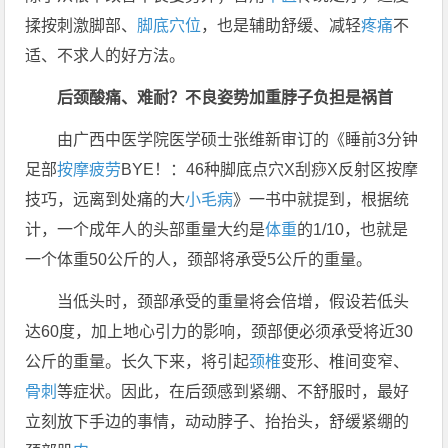
揉按刺激脚部、
脚底
穴位
，也是辅助舒缓、减轻
疼痛
不
适、不求人的好方法。
后颈酸痛、难耐？不良姿势加重脖子负担是祸首
由广西中医学院医学硕士张维新审订的《睡前3分钟
足部
按摩
疲劳
BYE！：46种脚底点穴X刮痧X反射区按摩
技巧，远离到处痛的大
小毛病
》一书中就提到，根据统
计，一个成年人的头部重量大约是
体重
的1/10，也就是
一个体重50公斤的人，颈部将承受5公斤的重量。
当低头时，颈部承受的重量将会倍增，假设若低头
达60度，加上地心引力的影响，颈部便必须承受将近30
公斤的重量。长久下来，将引起
颈椎
变形、椎间变窄、
骨刺
等症状。因此，在后颈感到紧绷、不舒服时，最好
立刻放下手边的事情，动动脖子、抬抬头，舒缓紧绷的