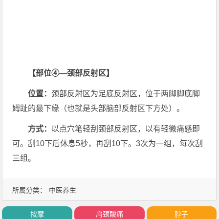
【部位④—颈部反射区】
位置：
颈部反射区为足底反射区，位于两脚脚底脚
姆趾的最下缘（也就是头部脑部反射区下方处）。
方式：
以点穴笔轻刮颈部反射区，以有轻微痛感即
可。刮10下后休息5秒，再刮10下。3次为一组，每次刮
三组。
所属分类：
中医养生
按摩
肩颈酸痛
脖子