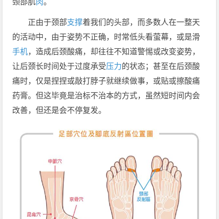
颈部肌
肉
。
正由于颈部
支撑
着我们的头部，而多数人在一整天
的活动中，由于姿势不正确，时常低头看萤幕，或是滑
手机
，造成后颈酸痛，却往往不知道警惕或改变姿势，
让后颈长时间处于过度承受
压力
的状态；甚至在后颈酸
痛时，仅是捏捏或敲打脖子就继续做事，或贴或擦酸痛
药膏。但这毕竟是治标不治本的方式，虽然短时间内会
改善，但还是会不停复发。