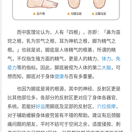
而中医理论认为，人有「四根」，亦即：「鼻为苗
窍之根，乳为宗气之根，耳为神机之根，脚为精气之
根。」也就是说，脚底是人体精气的根基，所谓的精
气，不仅指生殖方面的精气，更是人的精力、
体力
、
免
疫力
等的指标。因此，脚底被视为人体的第二
大脑
，可
想而知，脚底对于身体
健康
与否有多重要。
也因为脚底是肾的根源，其中的神经、反射区更是
比其他部位多，各部分的反射区更对应了身体各器官、
系统。若能好
好运
用脚底及足部的反射区、
穴位按摩
，
对于辅助缓解身体疲劳皆有不错的帮助。建议有后颈酸
痛问题的朋友，平时不妨可于空闲之余，适度揉按、刺