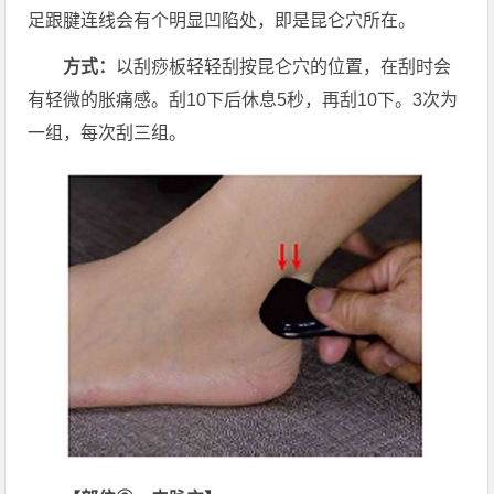
足跟腱连线会有个明显凹陷处，即是昆仑穴所在。
方式：
以刮痧板轻轻刮按昆仑穴的位置，在刮时会
有轻微的胀痛感。刮10下后休息5秒，再刮10下。3次为
一组，每次刮三组。