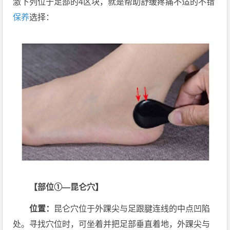
激下列位于足部的4区块，就是帮助舒缓疼痛不适的不错
保养
选择：
【部位①—昆仑穴】
位置：
昆仑穴位于外踝尖与足跟腱连线的中点凹陷
处。寻找穴位时，可坐着并把足部垂直着地，外踝尖与