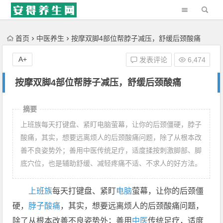
'); })();
首页
中医养生
按摩双脚4部位帮脖子减压，舒缓后颈酸痛
A+
发表评论
6,474
按摩双脚4部位帮脖子减压，舒缓后颈酸痛
摘要
上班族每天打键盘、紧盯电脑萤幕，让你的后颈僵硬，脖子
酸痛，其实，想要远离烦人的后颈酸痛问题，除了从根本改
善不良姿势外；善用中医传统足疗，适度揉按刺激脚部、脚
底穴位，也是辅助舒缓、减轻疼痛不适、不求人的好方法。
上班族
每天打键盘、紧盯
电脑
萤幕，让你的后颈僵
硬，
脖子
酸痛
，其实，想要远离烦人的后颈酸痛问题，
除了从根本改善不良姿势外；善用
中医
传统足疗，适度