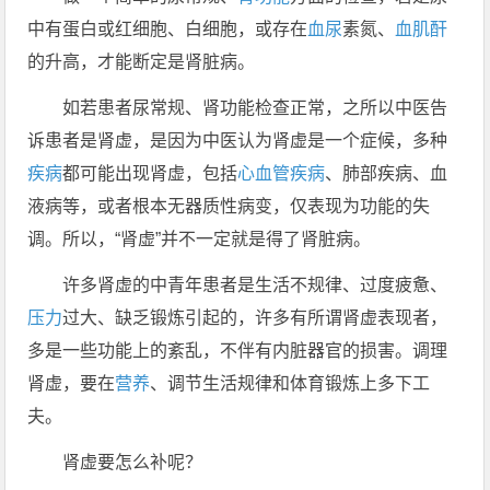
中有蛋白或红细胞、白细胞，或存在
血尿
素氮、
血肌酐
的升高，才能断定是肾脏病。
如若患者尿常规、肾功能检查正常，之所以中医告
诉患者是肾虚，是因为中医认为肾虚是一个症候，多种
疾病
都可能出现肾虚，包括
心血管疾病
、肺部疾病、血
液病等，或者根本无器质性病变，仅表现为功能的失
调。所以，“肾虚”并不一定就是得了肾脏病。
许多肾虚的中青年患者是生活不规律、过度疲惫、
压力
过大、缺乏锻炼引起的，许多有所谓肾虚表现者，
多是一些功能上的紊乱，不伴有内脏器官的损害。调理
肾虚，要在
营养
、调节生活规律和体育锻炼上多下工
夫。
肾虚要怎么补呢？