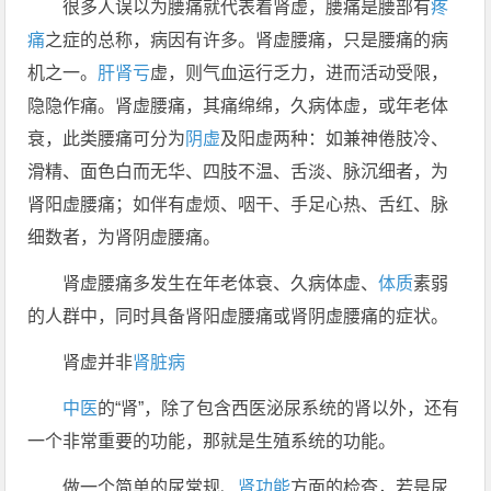
很多人误以为腰痛就代表着肾虚，腰痛是腰部有
疼
痛
之症的总称，病因有许多。肾虚腰痛，只是腰痛的病
机之一。
肝
肾亏
虚，则气血运行乏力，进而活动受限，
隐隐作痛。肾虚腰痛，其痛绵绵，久病体虚，或年老体
衰，此类腰痛可分为
阴虚
及阳虚两种：如兼神倦肢冷、
滑精、面色白而无华、四肢不温、舌淡、脉沉细者，为
肾阳虚腰痛；如伴有虚烦、咽干、手足心热、舌红、脉
细数者，为肾阴虚腰痛。
肾虚腰痛多发生在年老体衰、久病体虚、
体质
素弱
的人群中，同时具备肾阳虚腰痛或肾阴虚腰痛的症状。
肾虚并非
肾脏病
中医
的“肾”，除了包含西医泌尿系统的肾以外，还有
一个非常重要的功能，那就是生殖系统的功能。
做一个简单的尿常规、
肾功能
方面的检查，若是尿