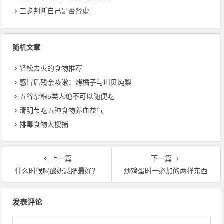
三步判断自己是否肾虚
随机文章
轻松去火的食物推荐
感冒后残余咳嗽：烤橘子与川贝炖梨
五谷杂粮5类人绝不可以随便吃
清明节吃五种食物养血益气
排毒食物大搜捕
上一篇
下一篇
什么时候喝酸奶减肥最好？
炒鸡蛋时一必加的两样东西
文章导航
发表评论