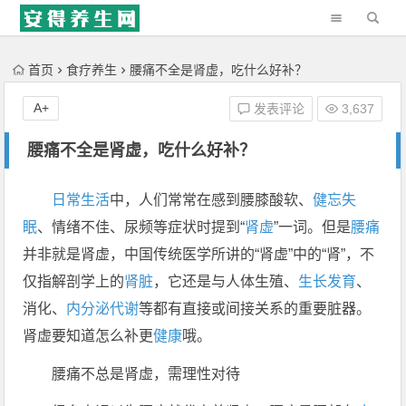
'); })();
首页
食疗养生
腰痛不全是肾虚，吃什么好补？
A+
发表评论
3,637
腰痛不全是肾虚，吃什么好补？
日常生活
中，人们常常在感到腰膝酸软、
健忘
失
眠
、情绪不佳、尿频等症状时提到“
肾虚
”一词。但是
腰痛
并非就是肾虚，中国传统医学所讲的“肾虚”中的“肾”，不
仅指解剖学上的
肾脏
，它还是与人体生殖、
生长发育
、
消化、
内分泌
代谢
等都有直接或间接关系的重要脏器。
肾虚要知道怎么补更
健康
哦。
腰痛不总是肾虚，需理性对待