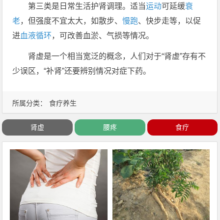
第三类是日常生活护肾调理。适当
运动
可延缓
衰
老
，但强度不宜太大，如散步、
慢跑
、快步走等，以促
进
血液循环
，可改善血淤、气损等情况。
肾虚是一个相当宽泛的概念，人们对于“肾虚”存有不
少误区，“补肾”还要辨别情况对症下药。
所属分类：
食疗养生
肾虚
腰疼
食疗