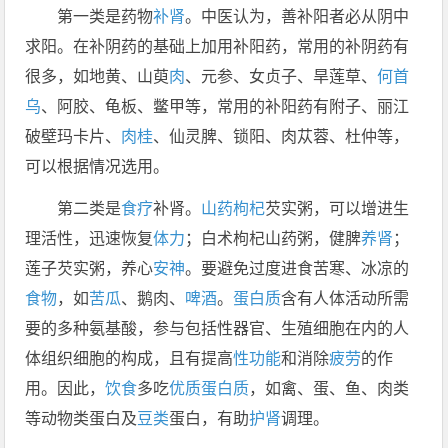
第一类是药物
补肾
。中医认为，善补阳者必从阴中
求阳。在补阴药的基础上加用补阳药，常用的补阴药有
很多，如地黄、山萸
肉
、元参、女贞子、旱莲草、
何首
乌
、阿胶、龟板、鳖甲等，常用的补阳药有附子、丽江
破壁玛卡片、
肉桂
、仙灵脾、锁阳、肉苁蓉、杜仲等，
可以根据情况选用。
第二类是
食疗
补肾。
山药
枸杞
芡实粥，可以增进生
理活性，迅速恢复
体力
；白术枸杞山药粥，健脾
养肾
；
莲子芡实粥，养心
安神
。要避免过度进食苦寒、冰凉的
食物
，如
苦瓜
、鹅肉、
啤酒
。
蛋白质
含有人体活动所需
要的多种氨基酸，参与包括性器官、生殖细胞在内的人
体组织细胞的构成，且有提高
性功能
和消除
疲劳
的作
用。因此，
饮食
多吃
优质蛋白质
，如禽、蛋、鱼、肉类
等动物类蛋白及
豆类
蛋白，有助
护肾
调理。